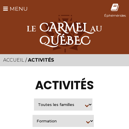
MENU
Éphémérides
CARMEL
LE
AU
QUÉBEC
ACCUEIL
/
ACTIVITÉS
ACTIVITÉS