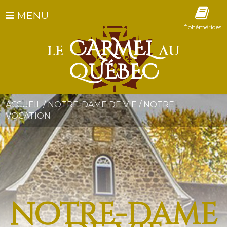
MENU
Éphémérides
CARMEL
LE
AU
QUÉBEC
ACCUEIL
/
NOTRE-DAME DE VIE
/
NOTRE
VOCATION
notre-dame