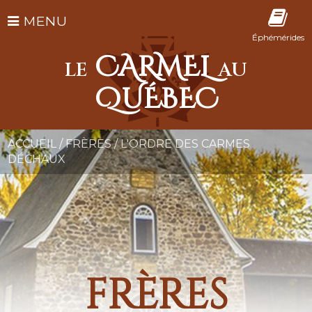
MENU
Éphémérides
CARMEL
LE
AU
QUÉBEC
ACCUEIL
/
FRÈRES
/
L'ORDRE DES CARMES
DÉCHAUX
frères