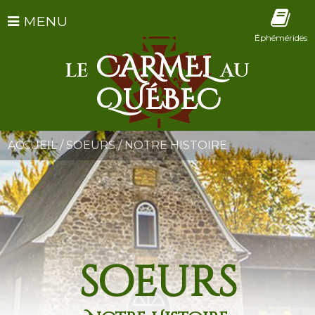
MENU
Éphémérides
CARMEL
LE
AU
QUÉBEC
ACCUEIL
/
SOEURS
/
NOTRE HISTOIRE
soeurs