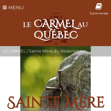
MENU
Éphémérides
CARMEL
LE
AU
QUÉBEC
LE CARMEL
/
Sainte Mère du Rédempteur
Sainte Mère