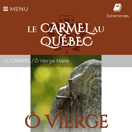
MENU
Éphémérides
CARMEL
LE
AU
QUÉBEC
LE CARMEL
/
Ô Vierge Marie
Ô Vierge