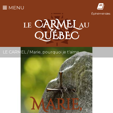
MENU
Éphémérides
CARMEL
LE
AU
QUÉBEC
LE CARMEL
/
Marie, pourquoi je t'aime
Marie,