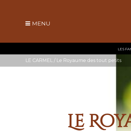
MENU
LES FA
LE CARMEL
/
Le Royaume des tout petits
Le Roy