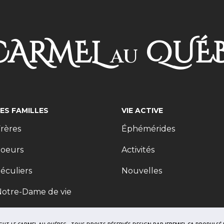
ARMEL
QUÉ
AU
LES FAMILLES
VIE ACTIVE
rères
Éphémérides
Soeurs
Activités
éculiers
Nouvelles
Notre-Dame de vie