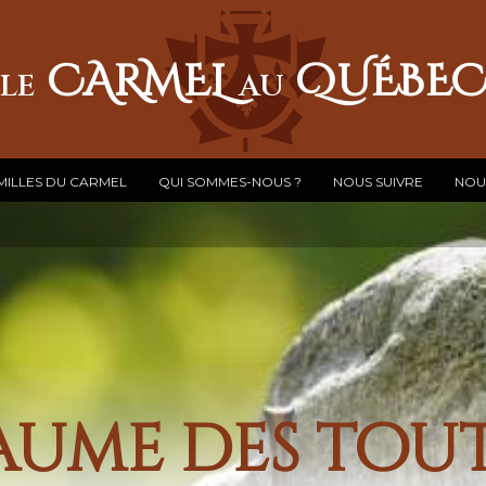
CARMEL
QUÉBE
LE
AU
MILLES DU CARMEL
QUI SOMMES-NOUS ?
NOUS SUIVRE
NOU
aume des tout