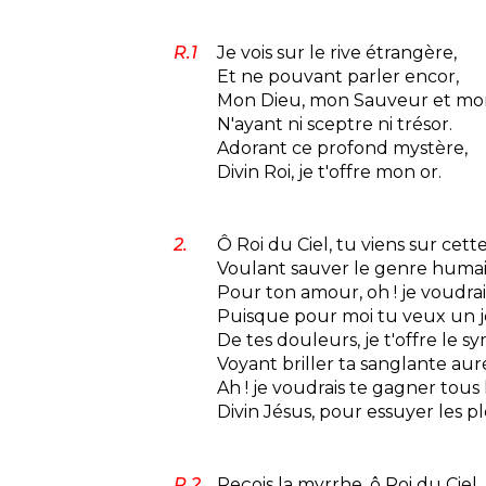
R.1
Je vois sur le rive étrangère,
Et ne pouvant parler encor,
Mon Dieu, mon Sauveur et mon
N'ayant ni sceptre ni trésor.
Adorant ce profond mystère,
Divin Roi, je t'offre mon or.
2.
Ô Roi du Ciel, tu viens sur cett
Voulant sauver le genre humain
Pour ton amour, oh ! je voudrais
Puisque pour moi tu veux un j
De tes douleurs, je t'offre le s
Voyant briller ta sanglante aur
Ah ! je voudrais te gagner tous 
Divin Jésus, pour essuyer les pl
R.2
Reçois la myrrhe, ô Roi du Ciel,