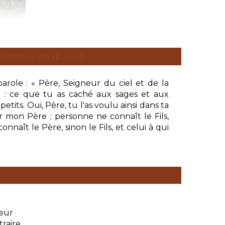
t Matthieu
(Mt 11, 25-27)
parole : « Père, Seigneur du ciel et de la
e : ce que tu as caché aux sages et aux
petits. Oui, Père, tu l'as voulu ainsi dans ta
r mon Père ; personne ne connaît le Fils,
nnaît le Père, sinon le Fils, et celui à qui
eur
traire