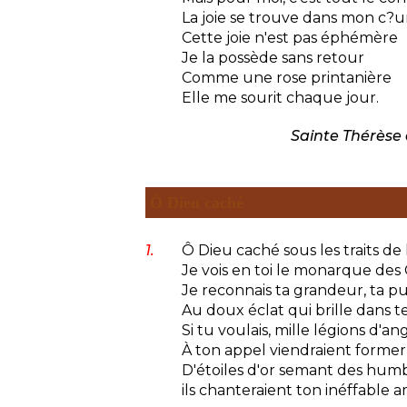
La joie se trouve dans mon c?u
Cette joie n'est pas éphémère
Je la possède sans retour
Comme une rose printanière
Elle me sourit chaque jour.
Sainte Thérèse 
Ô Dieu caché
1.
Ô Dieu caché sous les traits de 
Je vois en toi le monarque des 
Je reconnais ta grandeur, ta pu
Au doux éclat qui brille dans t
Si tu voulais, mille légions d'an
À ton appel viendraient former 
D'étoiles d'or semant des humb
ils chanteraient ton inéffable 