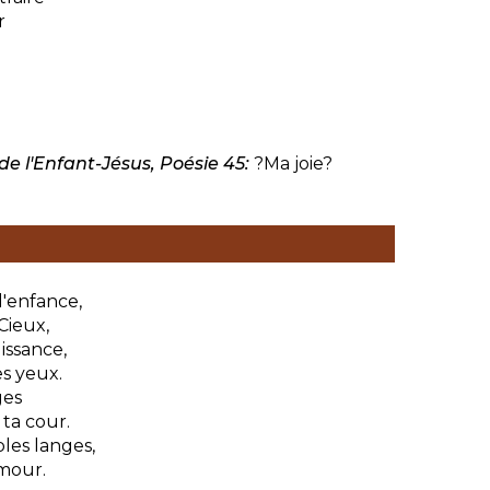
r
de l'Enfant-Jésus, Poésie 45:
?Ma joie?
l'enfance,
Cieux,
issance,
es yeux.
ges
ta cour.
les langes,
amour.