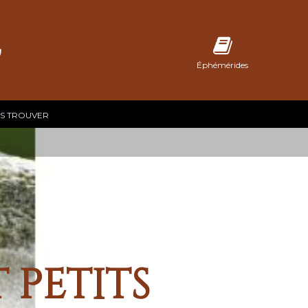
C
Éphémérides
S TROUVER
 petits