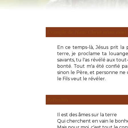
Évangile de Jésus-Christ selon sain
En ce temps-là, Jésus prit la 
terre, je proclame ta louang
savants, tu l'as révélé aux tout-
bonté. Tout m'a été confié pa
sinon le Père, et personne ne co
le Fils veut le révéler.
Réflexion
Il est des âmes sur la terre
Qui cherchent en vain le bonh
Mais pour moi, c'est tout le con