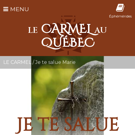
MENU
Éphémérides
CARMEL
LE
AU
QUÉBEC
LE CARMEL
/
Je te salue Marie
Je te salue