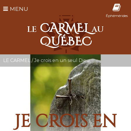
MENU
Éphémérides
CARMEL
LE
AU
QUÉBEC
LE CARMEL
/
Je crois en un seul Dieu
Je crois en