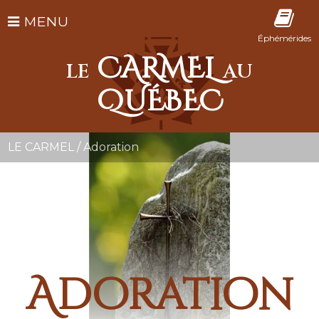
MENU
Éphémérides
CARMEL
LE
AU
QUÉBEC
LE CARMEL
/
Adoration
Adoration