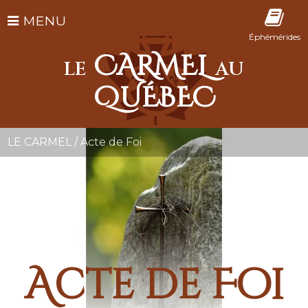
MENU
Éphémérides
CARMEL
LE
AU
QUÉBEC
LE CARMEL
/
Acte de Foi
Acte de Foi