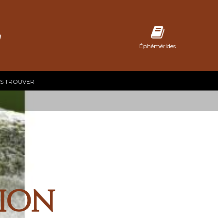
C
Éphémérides
S TROUVER
tion