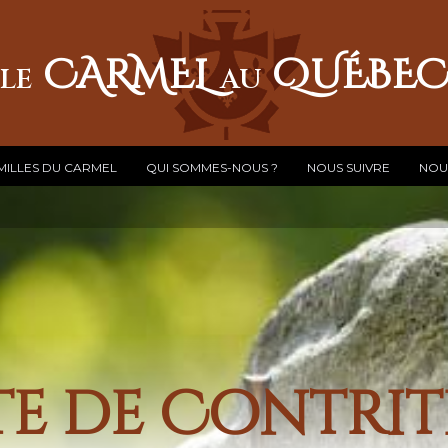
CARMEL
QUÉBE
LE
AU
MILLES DU CARMEL
QUI SOMMES-NOUS ?
NOUS SUIVRE
NOU
e de Contri