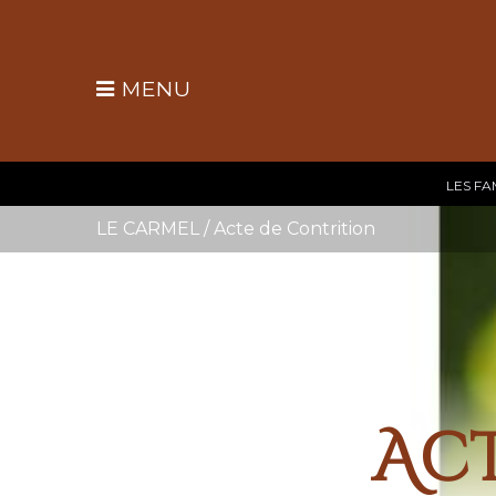
MENU
LES FA
LE CARMEL
/
Acte de Contrition
Act