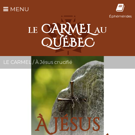
MENU
Éphémérides
CARMEL
LE
AU
QUÉBEC
LE CARMEL
/
À Jésus crucifié
À Jésus