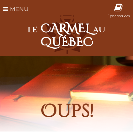
MENU
Éphémérides
CARMEL
LE
AU
QUÉBEC
Oups!