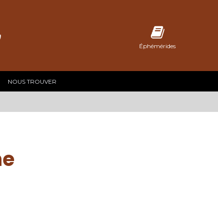
C
Éphémérides
NOUS TROUVER
ne