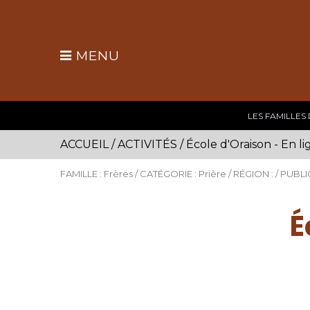
MENU
LES FAMILLES
ACCUEIL
/
ACTIVITÉS
/
École d'Oraison - En l
FAMILLE : Frères / CATÉGORIE : Prière / RÉGION : / PUBLI
É