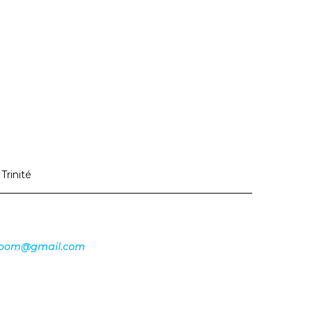
s
Trinité
nzoom@gmail.com