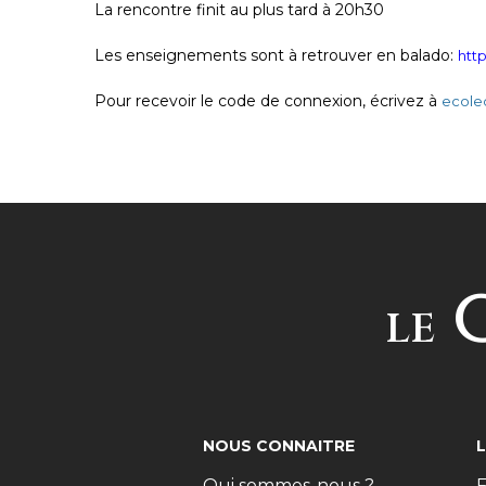
La rencontre finit au plus tard à 20h30
Les enseignements sont à retrouver en balado:
htt
Pour recevoir le code de connexion, écrivez à
ecole
C
LE
NOUS CONNAITRE
Qui sommes-nous ?
F