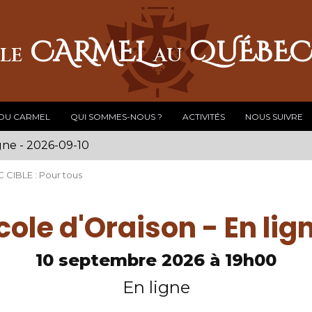
CARMEL
QUÉBE
LE
AU
 DU CARMEL
QUI SOMMES-NOUS ?
ACTIVITÉS
NOUS SUIVRE
igne - 2026-09-10
C CIBLE : Pour tous
cole d'Oraison - En lig
10 septembre 2026 à 19h00
En ligne