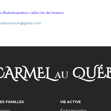
ps://baladoquebec.ca/lecole-de-loraison
oraisonzoom@gmail.com
ARMEL
QUÉ
AU
LES FAMILLES
VIE ACTIVE
rères
Éphémérides