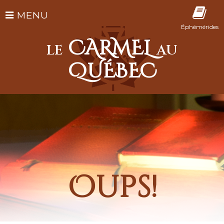
MENU
Éphémérides
CARMEL
LE
AU
QUÉBEC
Oups!