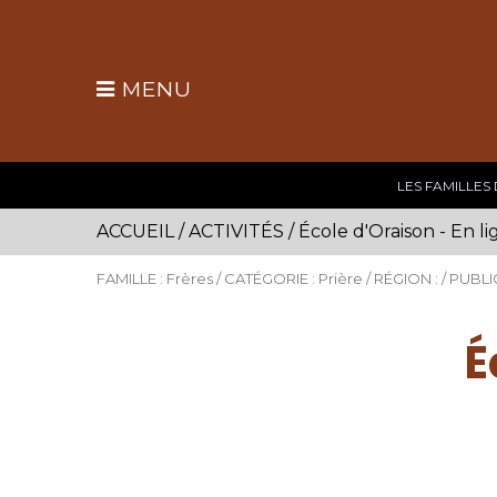
MENU
LES FAMILLES
ACCUEIL
/
ACTIVITÉS
/
École d'Oraison - En l
FAMILLE : Frères / CATÉGORIE : Prière / RÉGION : / PUBLI
É