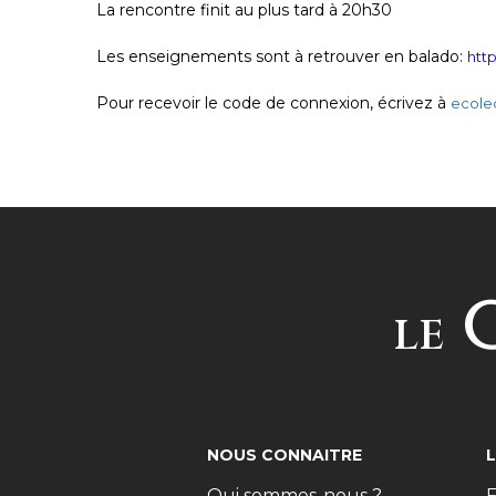
La rencontre finit au plus tard à 20h30
Les enseignements sont à retrouver en balado:
htt
Pour recevoir le code de connexion, écrivez à
ecole
C
LE
NOUS CONNAITRE
Qui sommes-nous ?
F