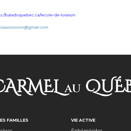
ps://baladoquebec.ca/lecole-de-loraison
oraisonzoom@gmail.com
ARMEL
QUÉ
AU
LES FAMILLES
VIE ACTIVE
rères
Éphémérides