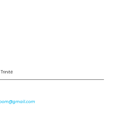
s
Trinité
nzoom@gmail.com