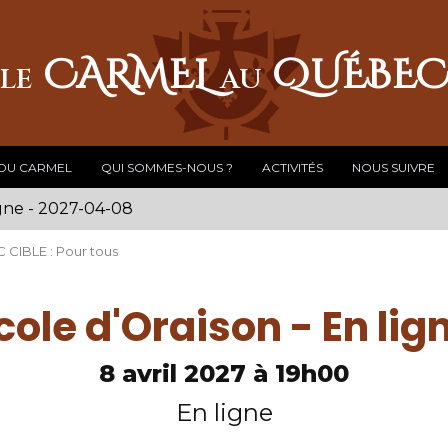
CARMEL
QUÉBE
LE
AU
 DU CARMEL
QUI SOMMES-NOUS ?
ACTIVITÉS
NOUS SUIVRE
igne - 2027-04-08
C CIBLE : Pour tous
cole d'Oraison - En lig
8 avril 2027 à 19h00
En ligne