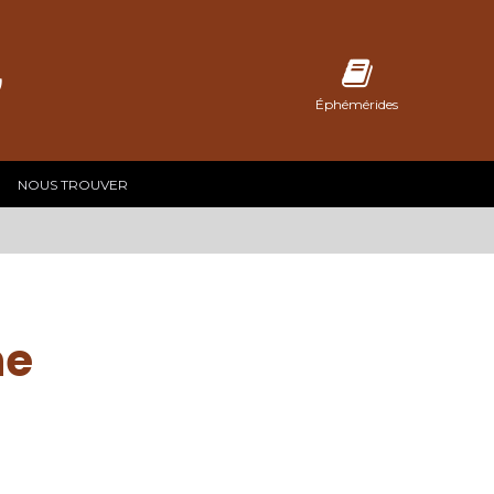
C
Éphémérides
NOUS TROUVER
ne