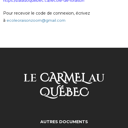
https://baladoquebec.ca/lecole-de-loraison
Pour recevoir le code de connexion, écrivez
à
ecoleoraisonzoom@gmail.com
CARMEL
LE
AU
QUÉBEC
AUTRES DOCUMENTS