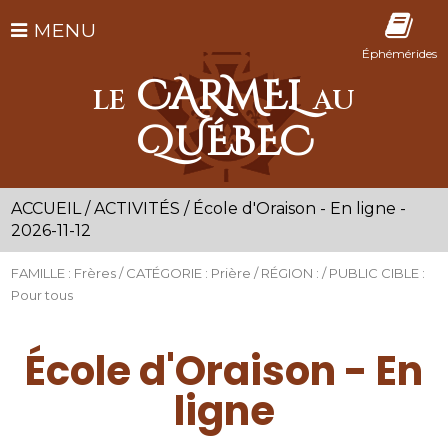
MENU
Éphémérides
CARMEL
LE
AU
QUÉBEC
ACCUEIL
/
ACTIVITÉS
/
École d'Oraison - En ligne -
2026-11-12
FAMILLE : Frères / CATÉGORIE : Prière / RÉGION : / PUBLIC CIBLE :
Pour tous
École d'Oraison - En
ligne