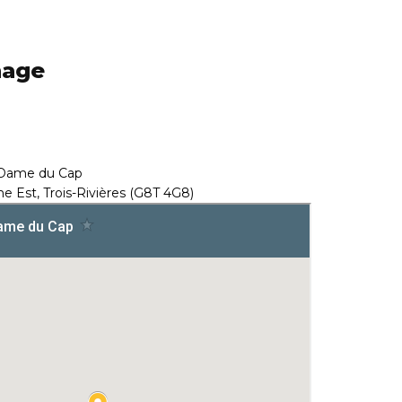
nage
-Dame du Cap
e Est, Trois-Rivières (G8T 4G8)