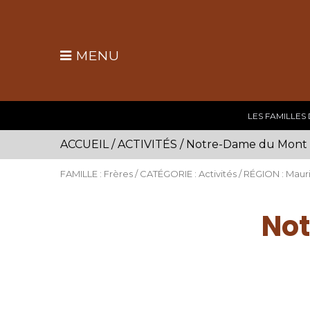
MENU
LES FAMILLES
ACCUEIL
/
ACTIVITÉS
/
Notre-Dame du Mont C
FAMILLE : Frères / CATÉGORIE : Activités / RÉGION : Maur
No