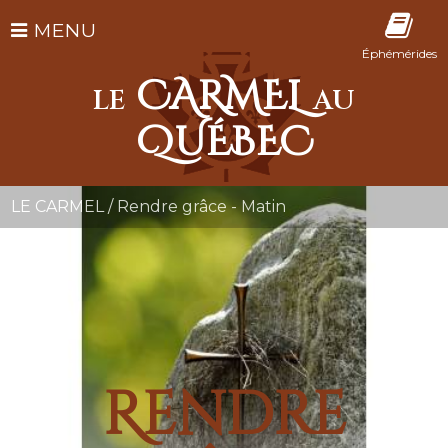
MENU
Éphémérides
CARMEL
LE
AU
QUÉBEC
LE CARMEL
/
Rendre grâce - Matin
Rendre