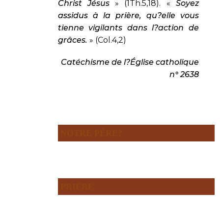
Christ Jésus
» (1Th.5,18). «
Soyez
assidus à la prière, qu?elle vous
tienne vigilants dans l?action de
grâces.
» (Col.4,2)
Catéchisme de l?Église catholique
n° 2638
NOTRE PÈRE?
PRIÈRE